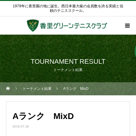
1979年に香里園の地に誕生。西日本最大級の会員数を誇る実績と信
頼のテニススクール。
TOURNAMENT RESULT
トーナメント結果
トーナメント結果
Aランク MixD
Aランク MixD
2019.07.28