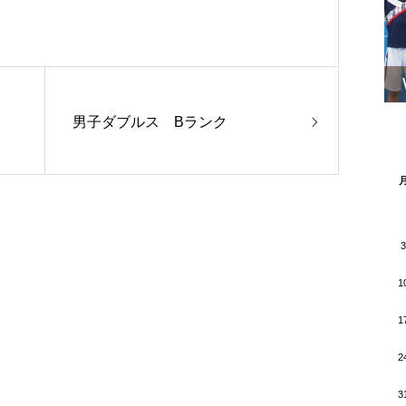
男子ダブルス Bランク
3
1
1
2
3