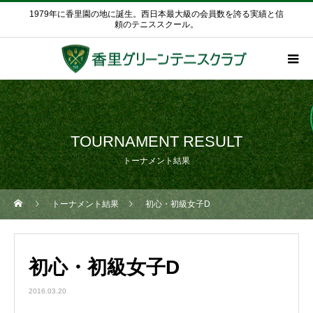
1979年に香里園の地に誕生。西日本最大級の会員数を誇る実績と信
頼のテニススクール。
TOURNAMENT RESULT
トーナメント結果
トーナメント結果
初心・初級女子D
初心・初級女子D
2016.03.20