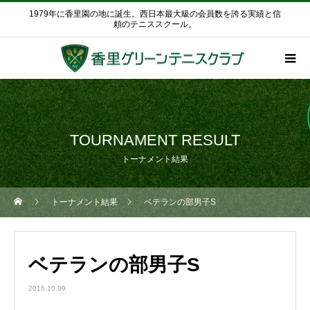
1979年に香里園の地に誕生。西日本最大級の会員数を誇る実績と信
頼のテニススクール。
TOURNAMENT RESULT
トーナメント結果
トーナメント結果
ベテランの部男子S
ベテランの部男子S
2016.10.09