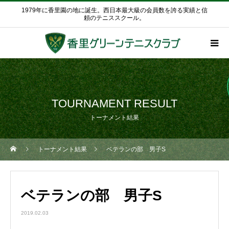
1979年に香里園の地に誕生。西日本最大級の会員数を誇る実績と信
頼のテニススクール。
TOURNAMENT RESULT
トーナメント結果
トーナメント結果
ベテランの部 男子S
ベテランの部 男子S
2019.02.03